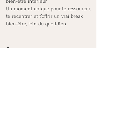
bien-être intérieur
Un moment unique pour te ressourcer,
te recentrer et t’offrir un vrai break
bien-être, loin du quotidien.
🤰 Séance Future Maman
– Bien-être et connexion