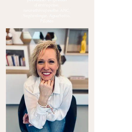
d'entreprise,
neurothérapeuthe ANC,
Sophrologie
, AguaSofro,
Pilates